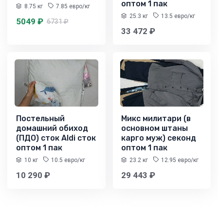
оптом 1 пак
8.75 кг
7.85 евро/кг
25.3 кг
13.5 евро/кг
5049 ₽
6731 ₽
33 472 ₽
Постельный
Микс милитари (в
домашний обиход
основном штаны
(ПДО) сток Aldi сток
карго муж) секонд
оптом 1 пак
оптом 1 пак
10 кг
10.5 евро/кг
23.2 кг
12.95 евро/кг
10 290 ₽
29 443 ₽