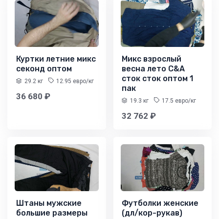
Куртки летние микс
Микс взрослый
секонд оптом
весна лето C&A
сток сток оптом 1
29.2 кг
12.95 евро/кг
пак
36 680 ₽
19.3 кг
17.5 евро/кг
32 762 ₽
Штаны мужские
Футболки женские
большие размеры
(дл/кор-рукав)