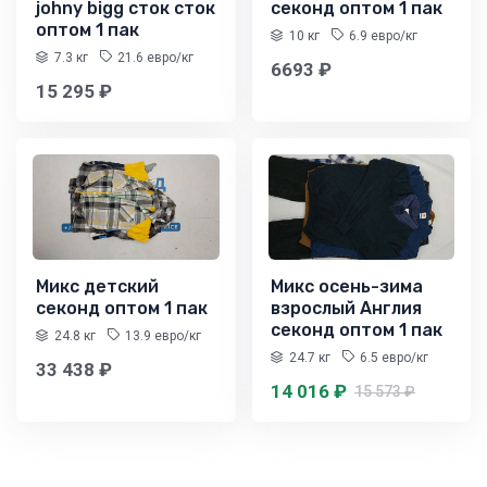
johny bigg сток сток
секонд оптом 1 пак
оптом 1 пак
10 кг
6.9 евро/кг
7.3 кг
21.6 евро/кг
6693 ₽
15 295 ₽
Микс детский
Микс осень-зима
секонд оптом 1 пак
взрослый Англия
секонд оптом 1 пак
24.8 кг
13.9 евро/кг
24.7 кг
6.5 евро/кг
33 438 ₽
14 016 ₽
15 573 ₽