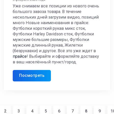
Уже снимаем все позиции из нового очень
большого завоза товара. В течение
нескольких дней загрузим видео, позиций
много Новые наименования в прайсе:
Футболки короткий рукав микс сток,
Футболки Harley Davidson сток, Футболки
мужские большие размеры, Футболки
мужские длинный рукав, Жилетки
(безрукавки) и другое. Всё это уже ждет в
прайсе
! Выбирайте и оформляйте доставку
в ваш населённый пункт/город.
Посмотреть
2
3
4
5
6
7
8
9
1