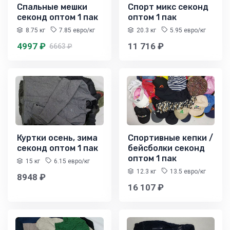
Спальные мешки
Спорт микс секонд
секонд оптом 1 пак
оптом 1 пак
8.75 кг
7.85 евро/кг
20.3 кг
5.95 евро/кг
4997 ₽
11 716 ₽
6663 ₽
Куртки осень, зима
Спортивные кепки /
секонд оптом 1 пак
бейсболки секонд
оптом 1 пак
15 кг
6.15 евро/кг
12.3 кг
13.5 евро/кг
8948 ₽
16 107 ₽