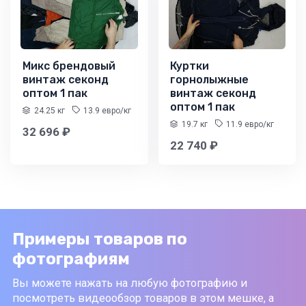
Микс брендовый
Куртки
винтаж секонд
горнолыжные
оптом 1 пак
винтаж секонд
оптом 1 пак
24.25 кг
13.9 евро/кг
19.7 кг
11.9 евро/кг
32 696 ₽
22 740 ₽
Примеры товаров по
фотографиям
Вы можете нажать на любую фотографию и
посмотреть видеообзор товаров в этом мешке, а