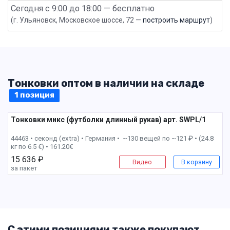
Сегодня с 9:00 до 18:00 — бесплатно
(г. Ульяновск, Московское шоссе, 72 —
построить маршрут
)
Тонковки оптом в наличии на складе
1 позиция
Тонковки микс (футболки длинный рукав) арт. SWPL/1
2 пак
44463 • секонд (extra) •
Германия • ~130 вещей по ~121 ₽ • (24.8
кг по 6.5 €) • 161.20€
15 636 ₽
Видео
В корзину
за пакет
С этими позициями также покупают