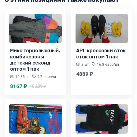
Микс горнолыжный,
APL кроссовки сток
комбинезоны
сток оптом 1 пак
детский секонд
3 шт
16.8 евро/шт
оптом 1 пак
4889 ₽
10.85 кг
9.7 евро/кг
8167 ₽
10 209 ₽