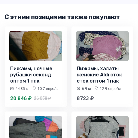
С этими позициями также покупают
Пижамы, ночные
Пижамы, халаты
рубашки секонд
женские Aldi сток
оптом 1 пак
сток оптом 1 пак
24.85 кг
10.7 евро/кг
6.9 кг
12.9 евро/кг
20 846 ₽
8723 ₽
26 058 ₽