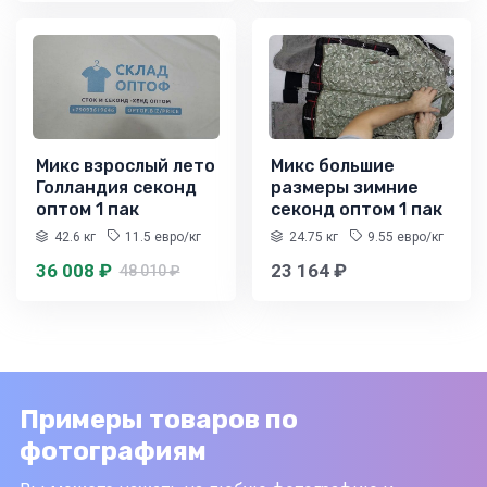
Микс взрослый лето
Микс большие
Голландия секонд
размеры зимние
оптом 1 пак
секонд оптом 1 пак
42.6 кг
11.5 евро/кг
24.75 кг
9.55 евро/кг
36 008 ₽
23 164 ₽
48 010 ₽
Примеры товаров по
фотографиям