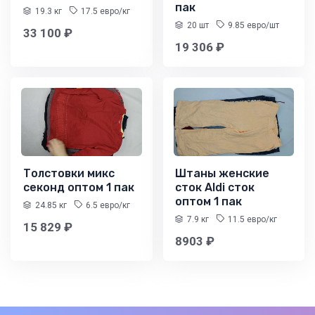
пак
19.3 кг
17.5 евро/кг
20 шт
9.85 евро/шт
33 100 ₽
19 306 ₽
Толстовки микс
Штаны женские
секонд оптом 1 пак
сток Aldi сток
оптом 1 пак
24.85 кг
6.5 евро/кг
7.9 кг
11.5 евро/кг
15 829 ₽
8903 ₽