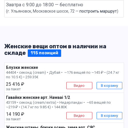
Завтра с 9:00 до 18:00 — бесплатно
(г. Ульяновск, Московское шоссе, 72 —
построить маршрут
)
Женские вещи оптом в наличии на
складе
115 позиций
Блузки женские
1 пак
44404 • секонд (cream) •
Дубай • ~176 вещей по ~145 ₽ • (24.7 кг
по 10.5 €) • 259.35€
25 416 ₽
Видео
В корзину
за пакет
Гавайки женские арт. Hawaai 1/2
1 пак
43159 • секонд (cream/extra) •
Нидерланды • ~65 вещей по
~219 ₽ • (14.7 кг по 9.85 €) • 144.80€
14 190 ₽
Видео
В корзину
за пакет
Женские штаны, брюки осень, зима арт. C8C
1 пак