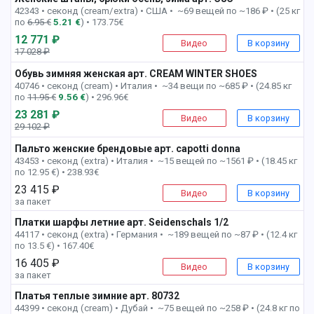
42343 • секонд (cream/extra) •
США • ~69 вещей по ~186 ₽ • (25 кг
по
6.95 €
5.21 €
) • 173.75€
12 771 ₽
Видео
В корзину
17 028 ₽
-25%
Обувь зимняя женская арт. CREAM WINTER SHOES
1 пак
40746 • секонд (cream) •
Италия • ~34 вещи по ~685 ₽ • (24.85 кг
по
11.95 €
9.56 €
) • 296.96€
23 281 ₽
Видео
В корзину
29 102 ₽
-21%
Пальто женские брендовые арт. capotti donna
1 пак
43453 • секонд (extra) •
Италия • ~15 вещей по ~1561 ₽ • (18.45 кг
по 12.95 €) • 238.93€
23 415 ₽
Видео
В корзину
за пакет
Платки шарфы летние арт. Seidenschals 1/2
1 пак
44117 • секонд (extra) •
Германия • ~189 вещей по ~87 ₽ • (12.4 кг
по 13.5 €) • 167.40€
16 405 ₽
Видео
В корзину
за пакет
Платья теплые зимние арт. 80732
1 пак
44399 • секонд (cream) •
Дубай • ~75 вещей по ~258 ₽ • (24.8 кг по