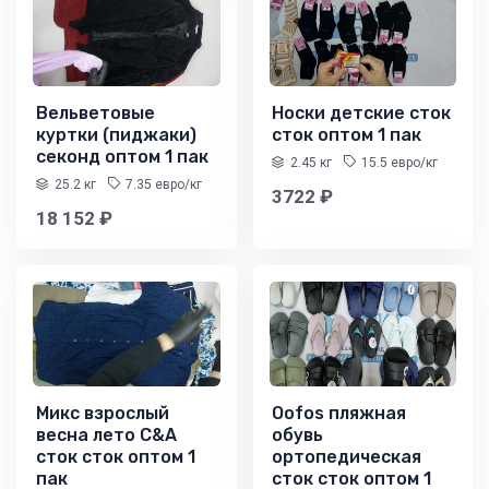
Вельветовые
Носки детские сток
куртки (пиджаки)
сток оптом 1 пак
секонд оптом 1 пак
2.45 кг
15.5 евро/кг
25.2 кг
7.35 евро/кг
3722 ₽
18 152 ₽
Микс взрослый
Oofos пляжная
весна лето C&A
обувь
сток сток оптом 1
ортопедическая
пак
сток сток оптом 1