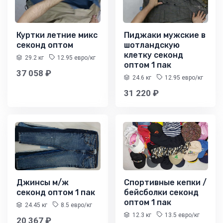
Куртки летние микс
Пиджаки мужские в
секонд оптом
шотландскую
клетку секонд
29.2 кг
12.95 евро/кг
оптом 1 пак
37 058 ₽
24.6 кг
12.95 евро/кг
31 220 ₽
Джинсы м/ж
Спортивные кепки /
секонд оптом 1 пак
бейсболки секонд
оптом 1 пак
24.45 кг
8.5 евро/кг
12.3 кг
13.5 евро/кг
20 367 ₽