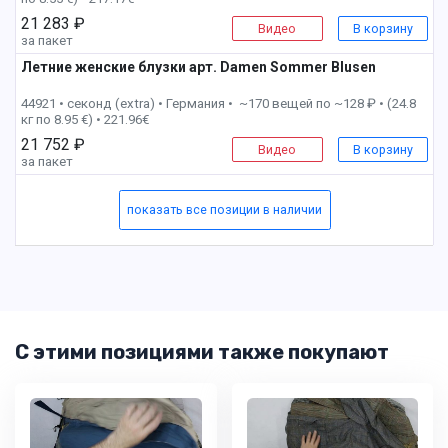
21 283 ₽
Видео
В корзину
за пакет
Летние женские блузки арт. Damen Sommer Blusen
2 пак
44921 • секонд (extra) •
Германия • ~170 вещей по ~128 ₽ • (24.8
кг по 8.95 €) • 221.96€
21 752 ₽
Видео
В корзину
за пакет
показать все позиции в наличии
С этими позициями также покупают