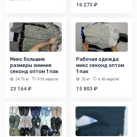
16 273 ₽
Микс большие
Рабочая одежда
размеры зимние
микс секонд оптом
секонд оптом 1 пак
1 пак
24.75 кг
9.55 евро/кг
25 кг
6.45 евро/кг
23 164 ₽
15 803 ₽