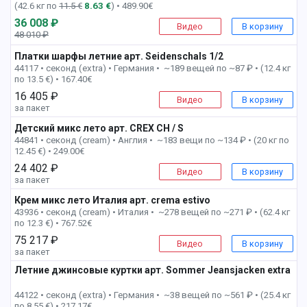
(42.6 кг по
11.5 €
8.63 €
) • 489.90€
36 008 ₽
Видео
В корзину
48 010 ₽
-25%
Платки шарфы летние арт. Seidenschals 1/2
1 пак
44117 • секонд (extra) •
Германия • ~189 вещей по ~87 ₽ • (12.4 кг
по 13.5 €) • 167.40€
16 405 ₽
Видео
В корзину
за пакет
Детский микс лето арт. CREX CH / S
2 пак
44841 • секонд (cream) •
Англия • ~183 вещи по ~134 ₽ • (20 кг по
12.45 €) • 249.00€
24 402 ₽
Видео
В корзину
за пакет
Крем микс лето Италия арт. crema estivo
2 пак
43936 • секонд (cream) •
Италия • ~278 вещей по ~271 ₽ • (62.4 кг
по 12.3 €) • 767.52€
75 217 ₽
Видео
В корзину
за пакет
Летние джинсовые куртки арт. Sommer Jeansjacken extra
2 пак
44122 • секонд (extra) •
Германия • ~38 вещей по ~561 ₽ • (25.4 кг
по 8.55 €) • 217.17€