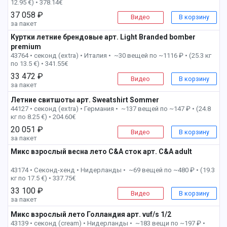
12.95 €) • 378.14€
37 058 ₽
Видео
В корзину
за пакет
Куртки летние брендовые арт. Light Branded bomber
premium
1 пак
43764 • секонд (extra) •
Италия • ~30 вещей по ~1116 ₽ • (25.3 кг
по 13.5 €) • 341.55€
33 472 ₽
Видео
В корзину
за пакет
Летние свитшоты арт. Sweatshirt Sommer
1 пак
44127 • секонд (extra) •
Германия • ~137 вещей по ~147 ₽ • (24.8
кг по 8.25 €) • 204.60€
20 051 ₽
Видео
В корзину
за пакет
Микс взрослый весна лето C&A сток арт. C&A adult
1 пак
43174 • Секонд-хенд •
Нидерланды • ~69 вещей по ~480 ₽ • (19.3
кг по 17.5 €) • 337.75€
33 100 ₽
Видео
В корзину
за пакет
Микс взрослый лето Голландия арт. ‏vuf/s 1/2
1 пак
43139 • секонд (cream) •
Нидерланды • ~183 вещи по ~197 ₽ •