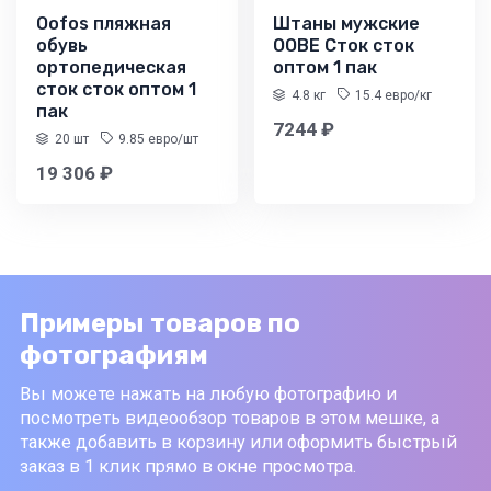
Oofos пляжная
Штаны мужские
обувь
OOBE Сток сток
ортопедическая
оптом 1 пак
сток сток оптом 1
4.8 кг
15.4 евро/кг
пак
7244 ₽
20 шт
9.85 евро/шт
19 306 ₽
Примеры товаров по
фотографиям
Вы можете нажать на любую фотографию и
посмотреть видеообзор товаров в этом мешке, а
также добавить в корзину или оформить быстрый
заказ в 1 клик прямо в окне просмотра.