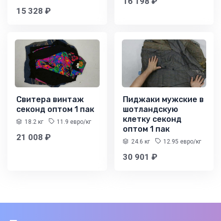
16 198 ₽
15 328 ₽
Свитера винтаж
Пиджаки мужские в
секонд оптом 1 пак
шотландскую
клетку секонд
18.2 кг
11.9 евро/кг
оптом 1 пак
21 008 ₽
24.6 кг
12.95 евро/кг
30 901 ₽