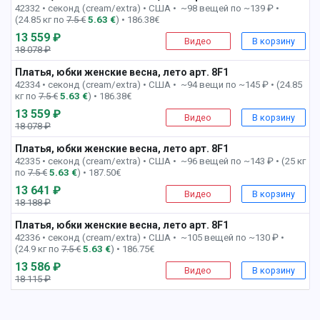
42332 • секонд (cream/extra) •
США • ~98 вещей по ~139 ₽ •
(24.85 кг по
7.5 €
5.63 €
) • 186.38€
13 559 ₽
Видео
В корзину
18 078 ₽
-25%
Платья, юбки женские весна, лето арт. 8F1
8 пак
42334 • секонд (cream/extra) •
США • ~94 вещи по ~145 ₽ • (24.85
кг по
7.5 €
5.63 €
) • 186.38€
13 559 ₽
Видео
В корзину
18 078 ₽
-25%
Платья, юбки женские весна, лето арт. 8F1
9 пак
42335 • секонд (cream/extra) •
США • ~96 вещей по ~143 ₽ • (25 кг
по
7.5 €
5.63 €
) • 187.50€
13 641 ₽
Видео
В корзину
18 188 ₽
-25%
Платья, юбки женские весна, лето арт. 8F1
10 пак
42336 • секонд (cream/extra) •
США • ~105 вещей по ~130 ₽ •
(24.9 кг по
7.5 €
5.63 €
) • 186.75€
13 586 ₽
Видео
В корзину
18 115 ₽
-26%