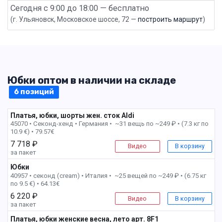
Сегодня с 9:00 до 18:00 — бесплатно
(г. Ульяновск, Московское шоссе, 72 —
построить маршрут
)
Юбки оптом в наличии на складе
6 позиций
Платья, юбки, шорты жен. сток Aldi
45070 • Секонд-хенд •
Германия • ~31 вещь по ~249 ₽ • (7.3 кг по
10.9 €) • 79.57€
7 718 ₽
Видео
В корзину
за пакет
Юбки
2 пак
40957 • секонд (cream) •
Италия • ~25 вещей по ~249 ₽ • (6.75 кг
по 9.5 €) • 64.13€
6 220 ₽
Видео
В корзину
за пакет
Платья, юбки женские весна, лето арт. 8F1
6 пак