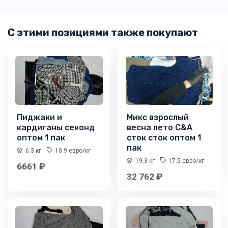
С этими позициями также покупают
Пиджаки и
Микс взрослый
кардиганы секонд
весна лето C&A
оптом 1 пак
сток сток оптом 1
пак
6.3 кг
10.9 евро/кг
19.3 кг
17.5 евро/кг
6661 ₽
32 762 ₽