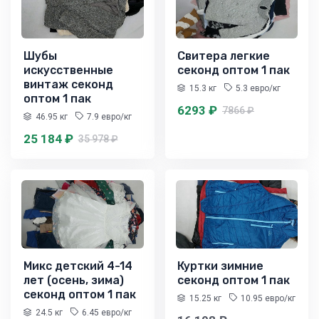
Шубы
Свитера легкие
искусственные
секонд оптом 1 пак
винтаж секонд
15.3 кг
5.3 евро/кг
оптом 1 пак
6293 ₽
7866 ₽
46.95 кг
7.9 евро/кг
25 184 ₽
35 978 ₽
Микс детский 4-14
Куртки зимние
лет (осень, зима)
секонд оптом 1 пак
секонд оптом 1 пак
15.25 кг
10.95 евро/кг
24.5 кг
6.45 евро/кг