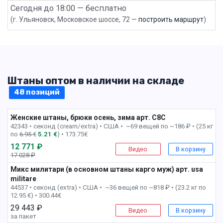
Сегодня до 18:00 — бесплатно
(г. Ульяновск, Московское шоссе, 72 —
построить маршрут
)
Штаны оптом в наличии на складе
48 позиций
Женские штаны, брюки осень, зима арт. C8C
1 пак
42343 • секонд (cream/extra) •
США • ~69 вещей по ~186 ₽ • (25 кг
по
6.95 €
5.21 €
) • 173.75€
12 771 ₽
Видео
В корзину
17 028 ₽
-25%
Микс милитари (в основном штаны карго муж) арт. usa
militare
1 пак
44537 • секонд (extra) •
США • ~36 вещей по ~818 ₽ • (23.2 кг по
12.95 €) • 300.44€
29 443 ₽
Видео
В корзину
за пакет