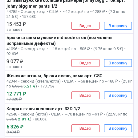
Штаны мужские большие размеры johny bigg сток арт.
johny bigg men pants 1/2
1 пак
44785 • Секонд-хенд •
США • ~12 вещей по ~1288 ₽ • (7.3 кг по
21.6 €) • 157.68€
15 453 ₽
Видео
В корзину
за пакет
Брюки штаны мужские indicode сток (возможны
исправимые дефекты)
2 пак
41096 • Секонд-хенд • ~18 вещей по ~505 ₽ • (9.75 кг по 9.5 €) •
92.63€
9 077 ₽
Видео
В корзину
за пакет
Женские штаны, брюки осень, зима арт. C8C
2 пак
42344 • секонд (cream/extra) •
США • ~68 вещей по ~188 ₽ • (25 кг
по
6.95 €
5.21 €
) • 173.75€
12 771 ₽
Видео
В корзину
17 028 ₽
-25%
Капри штаны женские арт. 33D 1/2
2 пак
42548 • секонд (extra) •
США • ~70 вещей по ~91 ₽ • (22.95 кг по
3.75 €
2.81 €
) • 86.06€
6 326 ₽
Видео
В корзину
8 434 ₽
-25%