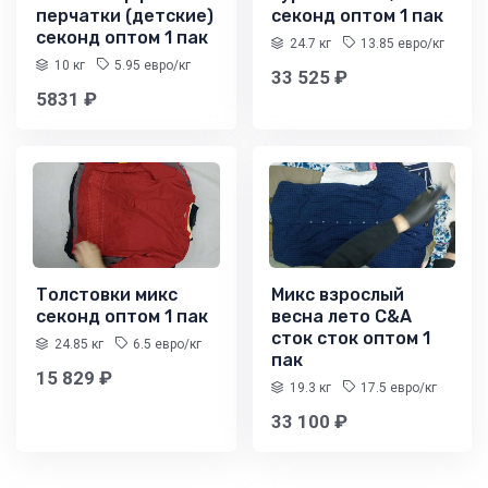
перчатки (детские)
секонд оптом 1 пак
секонд оптом 1 пак
24.7 кг
13.85 евро/кг
10 кг
5.95 евро/кг
33 525 ₽
5831 ₽
Толстовки микс
Микс взрослый
секонд оптом 1 пак
весна лето C&A
сток сток оптом 1
24.85 кг
6.5 евро/кг
пак
15 829 ₽
19.3 кг
17.5 евро/кг
33 100 ₽