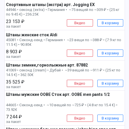
Спортивные штаны (экстра) арт. Jogging EX
1 пак
44946 • секонд (extra) •
Германия • ~75 вещей по ~309 ₽ • (25 кг
по 9.45 €) • 236.25€
23 153 ₽
Видео
В корзину
за пакет
Штаны женские сток Aldi
1 пак
45081 • Секонд-хенд •
Германия • ~23 вещи по ~388 ₽ • (7.9 кг по
11.5 €) • 90.85€
8 903 ₽
Видео
В корзину
за пакет
Штаны зимние,горнолыжные арт. 87882
1 пак
41069 • секонд (cream) •
Дубай • ~39 вещей по ~911 ₽ • (25 кг по
14.5 €) • 362.50€
35 525 ₽
Видео
В корзину
за пакет
Штаны мужские OOBE Сток арт. OOBE men pants 1/2
1 пак
44665 • Секонд-хенд • ~10 вещей по ~725 ₽ • (4.8 кг по 15.4 €) •
73.92€
7 244 ₽
Видео
В корзину
за пакет