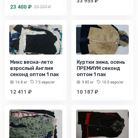
33 955 ₽
23 400 ₽
29 250 ₽
Микс весна-лето
Куртки зима, осень
взрослый Англия
ПРЕМИУМ секонд
секонд оптом 1 пак
оптом 1 пак
16.8 кг
7.5 евро/кг
9.85 кг
10.5 евро/кг
12 411 ₽
10 187 ₽