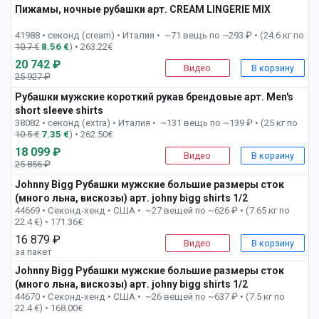
Пижамы, ночные рубашки арт. CREAM LINGERIE MIX
2 пак
41988 • секонд (cream) •
Италия • ~71 вещь по ~293 ₽ • (24.6 кг по
10.7 €
8.56 €
) • 263.22€
20 742 ₽
Видео
В корзину
25 927 ₽
-20%
Рубашки мужские короткий рукав брендовые арт. Men's
short sleeve shirts
2 пак
38082 • секонд (extra) •
Италия • ~131 вещь по ~139 ₽ • (25 кг по
10.5 €
7.35 €
) • 262.50€
18 099 ₽
Видео
В корзину
25 856 ₽
-31%
Johnny Bigg Рубашки мужские большие размеры сток
(много льна, вискозы) арт. johny bigg shirts 1/2
3 пак
44669 • Секонд-хенд •
США • ~27 вещей по ~626 ₽ • (7.65 кг по
22.4 €) • 171.36€
16 879 ₽
Видео
В корзину
за пакет
Johnny Bigg Рубашки мужские большие размеры сток
(много льна, вискозы) арт. johny bigg shirts 1/2
4 пак
44670 • Секонд-хенд •
США • ~26 вещей по ~637 ₽ • (7.5 кг по
22.4 €) • 168.00€