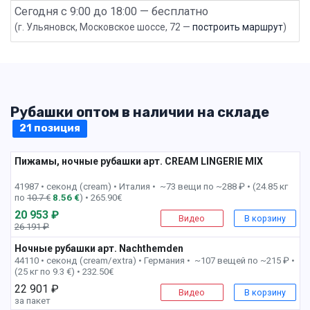
Сегодня с 9:00 до 18:00 — бесплатно
(г. Ульяновск, Московское шоссе, 72 —
построить маршрут
)
Рубашки оптом в наличии на складе
21 позиция
Пижамы, ночные рубашки арт. CREAM LINGERIE MIX
1 пак
41987 • секонд (cream) •
Италия • ~73 вещи по ~288 ₽ • (24.85 кг
по
10.7 €
8.56 €
) • 265.90€
20 953 ₽
Видео
В корзину
26 191 ₽
-20%
Ночные рубашки арт. Nachthemden
2 пак
44110 • секонд (cream/extra) •
Германия • ~107 вещей по ~215 ₽ •
(25 кг по 9.3 €) • 232.50€
22 901 ₽
Видео
В корзину
за пакет