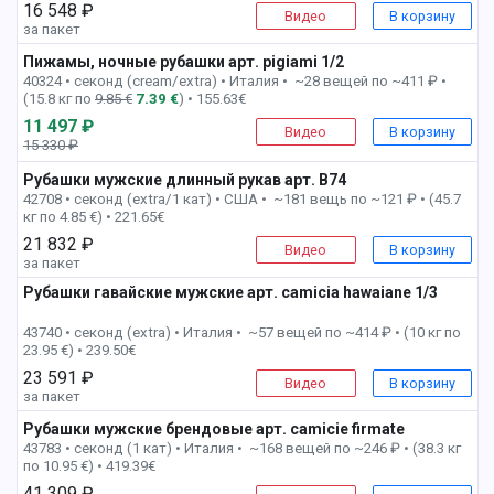
16 548 ₽
Видео
В корзину
за пакет
Пижамы, ночные рубашки арт. pigiami 1/2
4 пак
40324 • секонд (cream/extra) •
Италия • ~28 вещей по ~411 ₽ •
(15.8 кг по
9.85 €
7.39 €
) • 155.63€
11 497 ₽
Видео
В корзину
15 330 ₽
-26%
Рубашки мужские длинный рукав арт. B74
6 пак
42708 • секонд (extra/1 кат) •
США • ~181 вещь по ~121 ₽ • (45.7
кг по 4.85 €) • 221.65€
21 832 ₽
Видео
В корзину
за пакет
Рубашки гавайские мужские арт. camicia hawaiane 1/3
7 пак
43740 • секонд (extra) •
Италия • ~57 вещей по ~414 ₽ • (10 кг по
23.95 €) • 239.50€
23 591 ₽
Видео
В корзину
за пакет
Рубашки мужские брендовые арт. camicie firmate
7 пак
43783 • секонд (1 кат) •
Италия • ~168 вещей по ~246 ₽ • (38.3 кг
по 10.95 €) • 419.39€
41 309 ₽